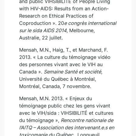
and public VIHSIBILITÉ of People Living
with HIV-AIDS: Results from an Action-
Research on Ethical Practices of
Coproduction ». 20
e congrès international
sur le sida AIDS 2014
, Melbourne,
Australie, 22 juillet.
Mensah, M.N., Haig, T., et Marchand, F.
2013. « La culture du témoignage vidéo
des personnes vivant avec le VIH au
Canada ».
Semaine Santé et société
,
Université du Québec à Montréal,
Montréal, Canada, 7 novembre.
Mensah, M.N. 2013. « Enjeux du
témoignage public chez les gens vivant
avec le VIH/sida : VIHSIBILITÉ et cultures
du témoignage »,
Rencontre nationale de
l’AITQ – Association des intervenant.e.s en
toxicomanie du Québec
, Longueuil,